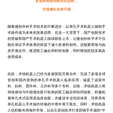
多项举措推动商业化进程
，
市场增长未来可期
随着
微创外科手术技术的不断进步，
以单孔手术机器人辅助手
术操作成为未来的发展趋势
。
在这一大背景下
，
国产创新技术
的突破和国产手术机器人陆续获批上市
，
让微创外科手术不仅
能在保证手术效果的前提下减小患者的创伤
，
还能紧密地与临
床开展合作
，
推进医工融合和科研创新
，
同时降低医院采购及
使用成本
。
此前
，
术锐机器人已经与多家医院
开展
合作，完成了多项全球
首创和国内首例的单孔手术机器人临床
应用
，涵盖了泌尿外
科、妇科、普外科
、
儿外科等多个专科。后续
，
术锐机器人
将
持续推动与中国领先医疗机构的医工融合
和
协同创新，
积极
拓
展单孔术式应用及临床创新，
并建
设专业培训体系，
培养具有
单孔机器人手术操作经验的中青年骨干医生
。
同时
，
术锐机器
人
也积极布局海外市场
，
以自主原创技术
打造腔镜手术届的
“
中