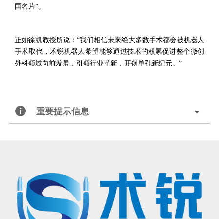
国名片
”
。
正如徐凯
教授
所说：
“
我们相信未来绝大多数手术都会被机器人
手术取代，
术锐机器人
希望能够通过技术的积累促进整个微创
外科领域向前发展，引领行业革新，开创单孔新纪
元
。
”
重要提示信息
北京术锐机器人股份有限公司的腹腔内窥镜单孔手术系统
已
获得国家药品监督管理局（
NMPA）的上市批准
®
（注册证号：国械注准20233010833），
用于泌尿外科及妇科
腹腔镜手术操作
。医生若希望学习术锐
机器人
®
的手术操作，请联系北京术锐
机器人股份
有限公司，参加术锐的官方培训计划。患者若想参加术锐
机器人的
注册临床试验，请联系术锐官方合作医院，咨询医生，以确定是否适合术锐®机器人的手术。医生和患者应仔
细了解有关术锐®机器人执行手术及其可能风险的所有信息。