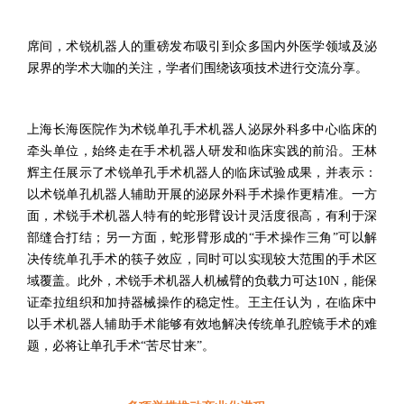
席间
，
术锐机器人的重磅发布吸引到
众多国内外医学领域及泌
尿界的学术大咖
的关注
，
学者们围绕该项技术进行
交流分享。
上海长海医院作为术锐单孔手术机器人泌尿外科多中心临床的
牵头单位，始终走在手术机器人研发和临床实践的前沿。
王林
辉
主任展示了术锐单孔手术机器人的临床试验成果，
并
表示
：
以术锐单孔机器人辅助开展的泌尿外科手术操作更精准。一方
面，术锐手术机器人特有的蛇形臂设计灵活度很高，有利于深
部缝合打结；另一方面，蛇形臂形成的
“
手术操作三角
”
可以解
决传统单孔手术的筷子效应，同时可以实现较大范围的手术区
域覆盖。此外，术锐手术机器人机械臂的负载力可达
10N
，能保
证牵拉组织和加持器械操作的稳定性。
王
主任认为，在临床中
以手术机器人辅助手术能够有效地解决传统单孔腔镜手术的难
题，必将让单孔手术
“
苦尽甘来
”
。