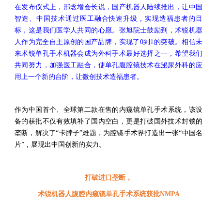
在发布仪式上
，
邢念增会长说
，
国产机器人陆续推出
，
让中国
智造
、
中国技术通过医工融合快速升级
，
实现造福患者的目
标
，
这是我们医学人共同的心愿
。
张旭院士鼓励到
，
术锐机器
人作为完全自主原创的国产品牌
，
实现了
0
到
1
的突破
。
相信未
来术锐单孔手术机器会成为外科手术最好选择之一
，
希望我们
共同努力
，
加强医工融合
，
使单孔腹腔镜技术在泌尿外科的应
用上一个新的台阶
，
让微创技术造福患者
。
作为
中国首
个
、全球第二款在售
的内窥镜
单孔手术
系统
，
该设
备的获批不仅有效填补了国内空白
，
更是打破国外技术封锁
的
垄断
，解决
了
“卡脖子”难题
，
为腔镜手术
界
打造出一张“中国名
片”
，展现
出
中国创新
的实力
。
打破进口垄断，
术锐
机器人
腹腔内窥镜单孔手术系统获批
NMPA