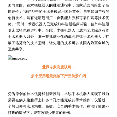
国内空白。在术锐机器人的批准通报中，国家药监局给出了高
度评价：“该产品中的手术器械采用国际首创、自主知识产权的
创新技术，具有运动范围广、负载能力强和可靠性高等技术优
势。”
同时
，
术锐机器人已
完成妇科注册临床试验，
普外科注册
临床试验也在进行中
。
至此
，
术锐机器人已成为
全球除达芬奇
手术机器人
以外，唯一获批商业化的单孔腔镜手术机器人，
打
破了达芬奇的技术垄断，让先进的技术可以被国内乃至全球的
医患共享。
业界专家高度认可，
多个应用场景突破下产品
前景广阔
凭借原创的技术优势和创新性能，术锐
手术机器人
实现了以前
需要在病人腹腔壁上打多个孔才能完成的手术操作，仅通过一
个切口便可实现精准、高效、安全的手术操作。在治疗效果
不
打折
的情况下
，
能
有效
减少
患者的创伤。