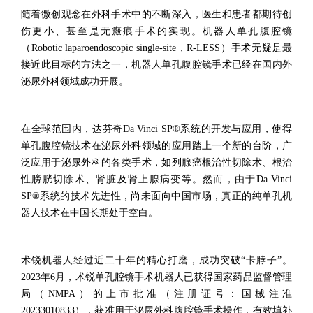
随着微创观念在外科手术中的
不断深入
，医生和患者都期待
创
伤更小
、
甚至是
无瘢痕手术的实现。机器人单孔腹腔镜
（
Robotic laparoendoscopic single-site
，
R-LESS
）手术无疑是最
接近此目标的方法之一
，
机器人单孔腹腔镜
手术
已经在国内外
泌尿外科领域成功开展。
在全球范围内
，达芬奇
Da Vinci SP®
系统的开发与应用，使得
单孔腹腔镜技术在泌尿外科领域的应用踏上一个新的台阶
，
广
泛应用于泌尿外科的各类手术，如列腺癌根治性切除术、根治
性膀胱切除术、肾脏及肾上腺病变等
。
然而
，
由于
Da Vinci
SP®
系统
的
技术先进性
，
尚未
面向
中国
市场
，
真正的纯
单孔
机
器人
技术在中国长期处于空白
。
术锐机器人
经过
近二十年的
精心打磨
，
成功突破“卡脖子”
。
2023
年
6
月
，
术锐单孔腔镜手术机器人已获得国家药品监督管理
局（
NMPA
）的上市批准（注册证号：国械注准
20233010833
），获准用于泌尿外科腹腔镜手术操作
，有效填补