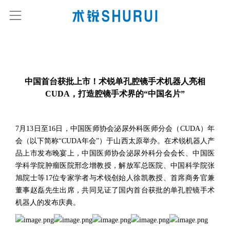
中国首台获批上市！术锐单孔腔镜手术机器人亮相
CUDA，打造腔镜手术界的“中国名片”
7
月
13
日至
16
日
，
中国医师协会泌尿外科医师分会（
CUDA
）
年
会（以下简称“
CUDA
年会”）于山西太原
举办
。
在术锐机器人产
品上市发布晚宴上
，
中国医师协会泌尿外科分会会长、中国医
学科学院肿瘤医院邢念增教授
，
解放军总医院、中国科学院张
旭院士等
17
位专家学者与术锐创始人徐凯教授
、
首席商务官兼
董事赵磊先生出席
，
共同见证了国内首台获批的单孔腔镜手术
机器人的发布庆典
。