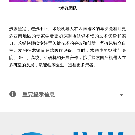
*
术锐团队
步履坚定，进步不止。术锐机器人在西南地区的再次亮相让更
多西南地区的专家学者更加深刻地认识术锐的技术优势和实
力。术锐将继续专注于关键技术的突破和创新，坚持以独立自
主研发的技术铸造高端医疗设备。同时，术锐也将继续与医
院、医生、高校、科研机构开展合作，携手探索国产机器人在
多科室的发展，赋能临床医生，造福更多患者。
重要提示信息
北京术锐机器人股份有限公司的腹腔内窥镜单孔手术系统
已
获得国家药品监督管理局（
NMPA）的上市批准
®
（注册证号：国械注准20233010833），
用于泌尿外科及妇科
腹腔镜手术操作
。医生若希望学习术锐
机器人