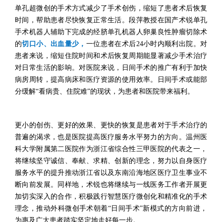
单孔超微创的手术方式减少了手术创伤，缩短了患者术后恢复
时间，帮助患者尽快恢复正常生活。段萍教授在国产术锐单孔
手术机器人辅助下完成的经脐单孔机器人卵巢良性肿瘤切除术
的
切口小、出血量少，
一位患者在术后24小时内顺利出院。对
患者来说，缩短住院时间和术后恢复周期能显著减少手术治疗
对日常生活的影响。对医院来说，日间手术的推广有利于加快
病房周转，提高病床和医疗资源的使用效率。日间手术或能部
分缓解“看病贵、住院难”的现状，为患者和医院带来福利。
更小的创伤、更好的效果、更快的恢复是患者对于手术治疗的
普遍的渴求，也是医院提高医疗服务水平努力的方向。温州医
科大学附属第二医院作为浙江省综合性三甲医院的代表之一，
将继续坚守诚信、奉献、求精、创新的理念，努力以自身医疗
服务水平的提升推动浙江省以及东南沿海地区医疗卫生事业不
断向前发展。同样地，术锐也将继续与一线医务工作者开展更
加切实深入的合作，积极践行智慧医疗微创化和精准化的手术
理念，推动外科微创手术朝着“日间手术”新模式的方向前进，
为惠及广大患者踏实坚定地走好每一步。