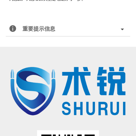
重要提示信息
北京术锐机器人股份有限公司的腹腔内窥镜单孔手术系统
已
获得国家药品监督管理局（
NMPA）的上市批准
®
（注册证号：国械注准20233010833），
用于泌尿外科及妇科
腹腔镜手术操作
。医生若希望学习术锐
机器人
®
的手术操作，请联系北京术锐
机器人股份
有限公司，参加术锐的官方培训计划。患者若想参加术锐
机器人的
注册临床试验，请联系术锐官方合作医院，咨询医生，以确定是否适合术锐®机器人的手术。医生和患者应仔
细了解有关术锐®机器人执行手术及其可能风险的所有信息。
有限公司所拥有的注册商标，未经许可，不得使用。
®
术锐
、SHURUI®等是北京术锐
机器人股份