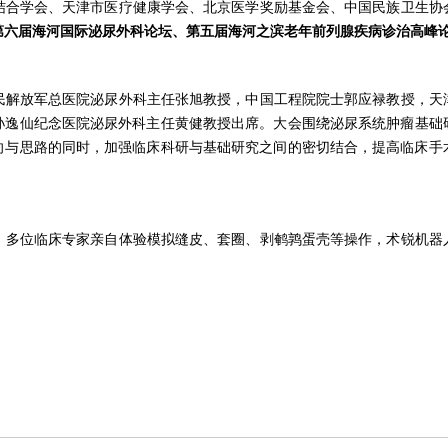
结合学会、天津市医疗健康学会、北京医学奖励基金会、中国民族卫生协
第六届海河国际泌尿外科论坛、第五届海河之滨老年前列腺疾病诊治高峰
放军总医院泌尿外科主任张旭教授，中国工程院院士郭应禄教授，天
孙逸仙纪念医院泌尿外科主任黄
健教授
出席。大会围绕泌尿系统肿瘤基础
向与思路的同时，加强临床科研与基础研究之间的密切结合，提高临床手
位临床专家亲自体验模拟缝皮、套圈、剥鹌鹑蛋壳等操作，术锐机器