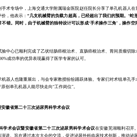
创手术专场中，上海交通大学附属瑞金医院赵任院长分享了单孔机器人在
评价，他表示：
“几
支机械
臂的
负载
力
超高
，
已经
超出了我们的
预期。
‘蛇
常不错。同时，由于机械臂的独特设计可以形成‘手术操作三角’，操作空
试验中心已
顺利
完成
了
乙状结肠癌根治术
、
直肠癌根治术
、
胃间质瘤切除
00%
成功率的优异表现赢得了医学专家的认可。
器人也隆重展出，与会专家教授纷纷踊跃体验。专家们对术锐单孔手
产原创单孔机器人能尽快走向
“工作岗位”。
议暨安徽省第二十三次泌尿男科学术会议
科学术会议暨安徽省第二十三次泌尿男科学术会议
在安徽芜湖顺利召开
题演讲
。
旨在
通过本次大会的交流，促进泌尿外科临床
技术创新
，
推动
泌