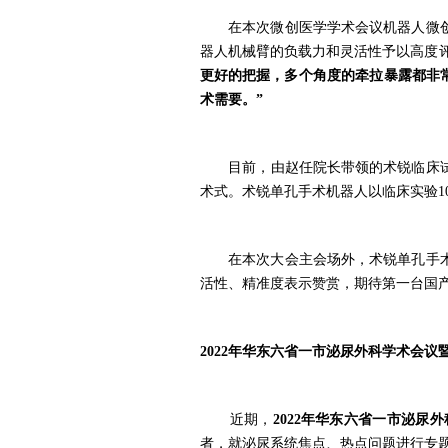
在
本次微创医学学术会议
机器人微
器人机械臂的负载力和灵活性予以高度
更好的把握，多个角度的牵拉暴露都非
术需要。”
目前，
由赵任院长带领的术锐临床
术式。术锐单孔手术机器人
以临床实验
1
在本次大会主会场外，术锐单孔手术机
活性、精准度表示赞赏，期待第一台国
2022年华东六省一市泌尿外科学术会
近期，
2022
年华东六省一市泌尿外
者
，
就泌尿系统焦点
、
热点问题进行专