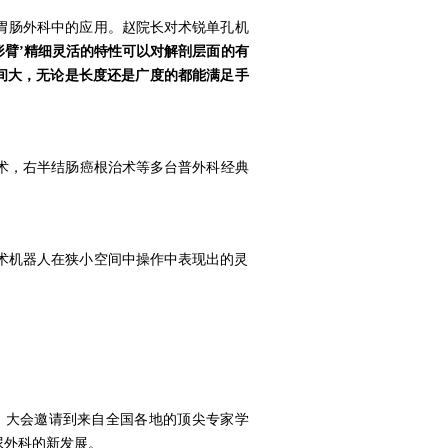
胃肠外科中的应用。赵院长
对术锐单孔机
形臂’精细灵活的特性可以对解剖层面的有
间大，无论是长度还是广度的都能满足手
术
，
右半结肠癌根治术等
多
台普外科经典
术机器人在狭小空间中操作中表现出的灵
。大会
邀请
到
来自全国各地的顶尖专家学
尿外科的
新
发展
。