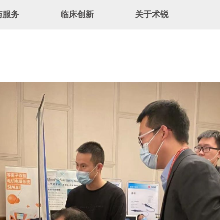
与服务
临床创新
关于术锐
介
首创技术
新闻速递
术锐®机器人
临床应用
企业文化
服务
创新术式
招贤纳士