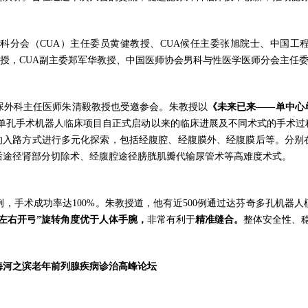
科分会（
CUA）主任委员黄健教授、CUA候任主委张旭院士、中国工
平教授，CUA副主委郑军华教授、中国医师协会男科与性医学医师分会主任
外科主任医师朱清毅教授也受邀参会。朱教授以
《未来已来
——单中心
锐单孔手术机器人临床项目自正式启动以来的临床进展及不同术式的手术过
的入路方式进行多元化探索，包括经腹腔、经腹膜外、经腹膜后等。分别在2
后途径肾部分切除术、经腹腔途径膀胱肌瓣代输尿管术等高难度术式。
0例，手术成功率达100%。朱教授道，他有近500例通过达芬奇多孔机
“左右开弓”旋转角度优于人体手腕，
非常有利于
精准缝合。
整体安全性、
海河之滨老年前列腺疾病诊治高峰论坛