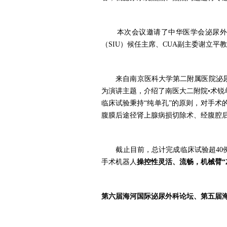
本次会议邀请了中华医学会泌尿外
（SIU）候任主席、CUA副主委谢立
来自南京医科大学第二附属医院泌尿
为演讲主题，介绍了南医大二附院
•术
临床试验秉持“纯单孔”的原则，对手术
腹膜后途径肾上腺病损切除术、经腹腔
截止目前，总计完成临床试验超
4
手术机器人
操控性灵活、流畅，机械臂
第六届海河国际泌尿外科论坛、第五届