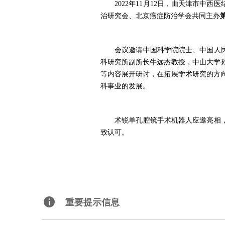
2
022
年
1
1
月
1
2
日，由天津市中西医
治研究会、北京癌症防治学会共同主办
会议邀请中国科学院院士、中国人民解
科研究所副所长
牛远杰教授，中山大学
等内容展开研讨，在拓展学术研究的方
科事业的发展。
术锐单孔腔镜手术机器人应邀亮相，多
致认可。
重要提示信息