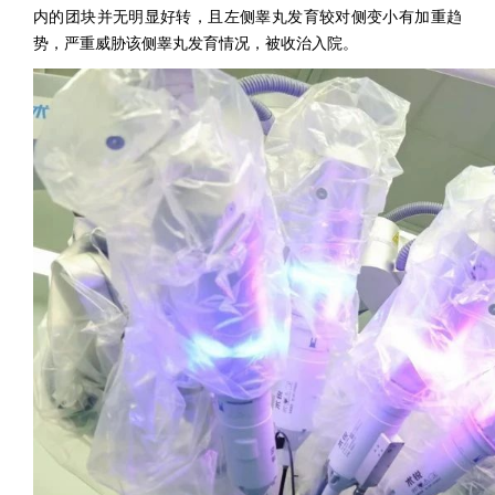
内的团块并无明显好转，且左侧睾丸发育较对侧变小有加重趋
势，严重威胁该侧睾丸发育情况，被收治入院。