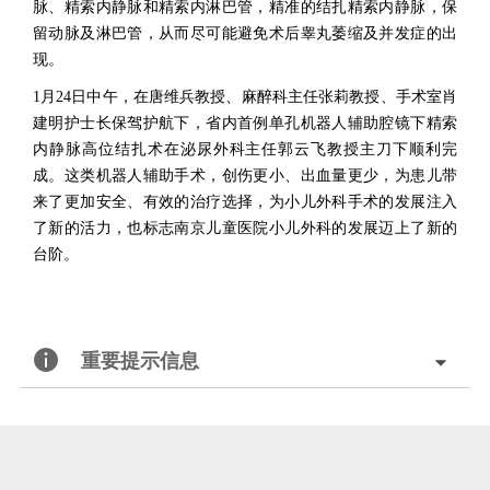
脉、精索内静脉和精索内淋巴管，精准的结扎精索内静脉，保
留动脉及淋巴管，从而尽可能避免术后睾丸萎缩及并发症的出
现。
1月24日中午，在唐维兵教授、麻醉科主任张莉教授、手术室肖
建明护士长保驾护航下，省内首例单孔机器人辅助腔镜下精索
内静脉高位结扎术在泌尿外科主任郭云飞教授主刀下顺利完
成。这类机器人辅助手术，创伤更小、出血量更少，为患儿带
来了更加安全、有效的治疗选择，为小儿外科手术的发展注入
了新的活力，也标志南京儿童医院小儿外科的发展迈上了新的
台阶。
重要提示信息
北京术锐机器人股份有限公司的腹腔内窥镜单孔手术系统
已
获得国家药品监督管理局（
NMPA）的上市批准
®
（注册证号：国械注准20233010833），
用于泌尿外科及妇科
腹腔镜手术操作
。医生若希望学习术锐
机器人