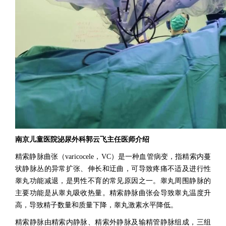
南京儿童医院泌尿外科郭云飞主任医师介绍
精索静脉曲张（varicocele，VC）是一种血管病变，指精索内蔓
状静脉丛的异常扩张、伸长和迂曲，可导致疼痛不适及进行性
睾丸功能减退，是男性不育的常见原因之一。睾丸周围静脉的
主要功能是从睾丸吸收热量。精索静脉曲张会导致睾丸温度升
高，导致精子数量和质量下降，睾丸激素水平降低。
精索静脉由精索内静脉、精索外静脉及输精管静脉组成，三组