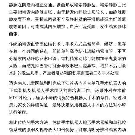
静脉在阴囊内相互交通、盘曲形成精索静脉丛。精索静脉曲张
主要指精索内静脉曲张，由于精索内静脉走形较长，如静脉瓣
膜发育不良、受损或闭锁不全及静脉壁的平滑肌或弹力纤维薄
弱等原因，可造成其内压增加，血液回流受阻，发生精索静脉
曲张。
传统的精索血管高位结扎术，手术方式虽然简单、经济，但存
在着一个共同的缺点，即简单的高位结扎离断精索血管，不区
分精索内动静脉及淋巴管，结扎精索动脉可能增加睾丸萎缩的
风险，而结扎淋巴管可能会导致淋巴回流异常、增加术后阴囊
水肿的发生几率，严重者引起鞘膜积液而需要二次手术处理
适逢南京儿童医院刚刚完成了江苏省内首台单孔手术机器人的
正式装机及机器人手术团队前期培训工作。泌尿外科在术前
MDT讨论后，确认小琦的情况符合机器人手术的条件。经过和
患儿家长的详细沟通，最终决定采用机器人手术的方法对小琦
进行治疗。
相比传统的手术方法，凭借手术机器人蛇形手术器械和单孔腔
镜系统的微创及视野放大10倍优势，能够清晰分辨出精索内动