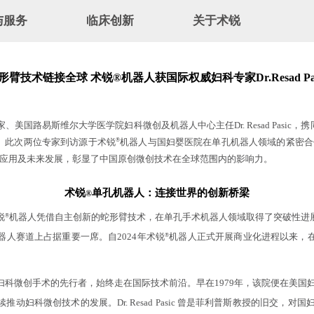
与服务
临床创新
关于术锐
介
首创技术
新闻速递
术锐®机器人
临床应用
企业文化
服务
创新术式
招贤纳士
臂技术链接全球 术锐®机器人获国际权威妇科专家Dr.Resad Pa
家、美国路易斯维尔大学医学院妇科微创及机器人中心主任
Dr. Resad Pasic
，携
。此次两位专家到访源于术锐
机器人与国妇婴医院在单孔机器人领域的紧密合
®
应用及未来发展，彰显了中国原创微创技术在全球范围内的影响力。
术锐
单孔机器人：连接世界的创新桥梁
®
锐
机器人凭借自主创新的蛇形臂技术，在单孔手术机器人领域取得了突破性进
®
人赛道上占据重要一席。自2024年术锐
机器人正式开展商业化进程以来，
®
科微创手术的先行者，始终走在国际技术前沿。早在1979年，该院便在美国
妇科微创技术的发展。Dr. Resad Pasic 曾是菲利普斯教授的旧交，对