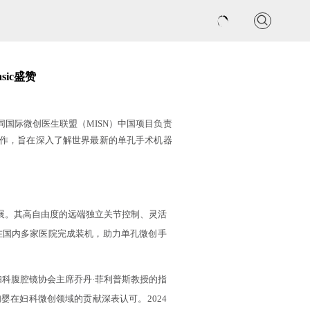
联系我们
sic盛赞
同国际微创医生联盟（
MISN
）中国项目负责
作，旨在深入了解世界最新的单孔手术机器
展。其高自由度的远端独立关节控制、灵活
在国内多家医院完成装机，助力单孔微创手
妇科腹腔镜协会主席乔丹·菲利普斯教授的指
国妇婴在妇科微创领域的贡献深表认可。2024