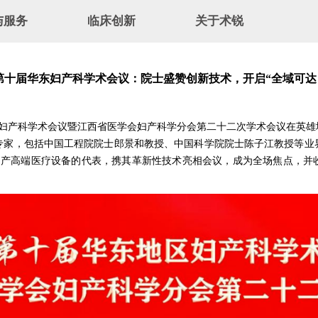
与服务
临床创新
关于术锐
介
首创技术
新闻速递
术锐®机器人
临床应用
企业文化
服务
创新术式
招贤纳士
第十届华东妇产科学术会议：院士盛赞创新技术，开启“全域可达
华东地区妇产科学术会议暨江西省医学会妇产科学分会第二十二次学术会议在英
专家，包括中国工程院院士郎景和教授、中国科学院院士陈子江教授等业
国产高端医疗设备的代表，携其革新性技术亮相会议，成为全场焦点，并