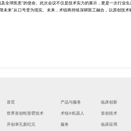
惠及全球医患”的使命。此次会议不仅是技术实力的展示，更是一次行业
无限未来”从口号变为现实。未来，术锐将持续深耕医工融合，以原创技术
®
批准（注册证号：国械注准20233010833），
用于泌尿外科及妇科
腹腔镜手术操作
。医生若希望学习术锐
机器人的手术操作
解有关术锐®机器人执行手术及其可能风险的所有信息。
首页
产品与服务
临床创新
使用。
世界首创蛇形臂技术
术锐®机器人
首创技术
开创单孔新纪元
服务
临床应用