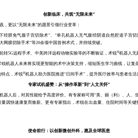
创新临床，共筑
“无限未来”
践，更以“无限未来”的愿景引领行业变革：
下经脐免气腹子宫切除术”、“单孔机器人无气腹经阴道自然腔道子宫切
大网膜切除手术”等20余项中国首例术式，并持续突破。
®
联动轮转5G远程手术、中美跨洋远程动物实验等的不断验证，术锐
机器人无
术锐机器人未来将实现更智能的术中决策支持，缩短医生学习曲线，让复
®
的特点，术锐
机器人助力医院推进“日间手术”，提升医疗效率与患者生活
专家试机盛赞：从“操作革新”到“人文关怀”
机器人后，对其性能给予高度评价。有专家称可用“美、丽（利）、人、
质量因快速康复而焕新。更有专家指出，术锐在出血量、住院时间等关键
使命前行：以创新微创外科，惠及全球医患