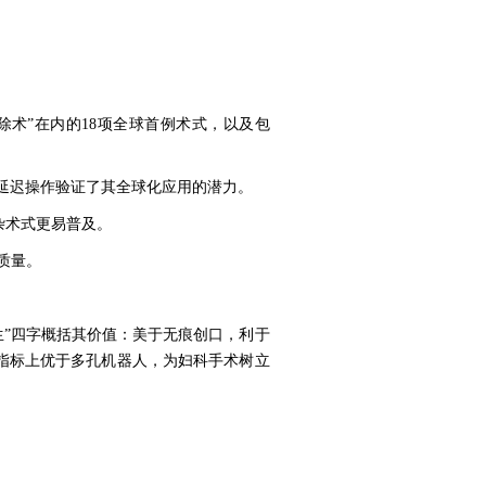
除术”在内的18项全球首例术式，以及包
延迟操作验证了其全球化应用的潜力。
杂术式更易普及。
质量。
生”四字概括其价值：美于无痕创口，利于
指标上优于多孔机器人，为妇科手术树立