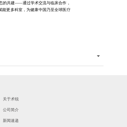
生态的共建——通过学术交流与临床合作，
赋能更多科室，为健康中国乃至全球医疗
®
，请联系北京术锐
机器人股份
有限公司，参加术锐的官方培训计划。患者若想参加术锐
机器人的注册临床试
关于术锐
公司简介
新闻速递