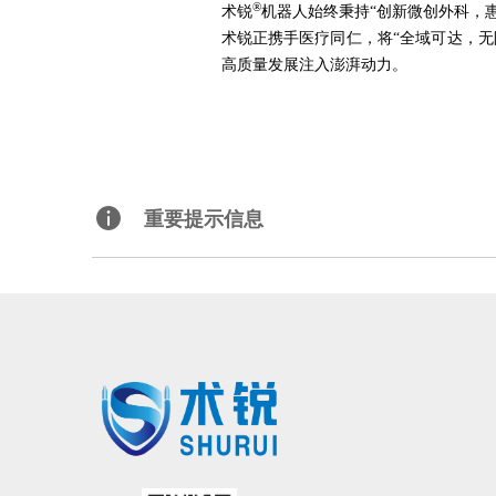
®
术锐
机器人始终秉持“创新微创外科，
术锐正携手医疗同仁，将“全域可达，
高质量发展注入澎湃动力。
重要提示信息
北京术锐机器人股份有限公司的腹腔内窥镜单孔手术系统
已
获得国家药品监督管理局（
NMPA）的上市
验，请联系术锐官方合作医院，咨询医生，以确定是否适合术锐®机器人的手术。医生和患者应仔细了
有限公司所拥有的注册商标，未经许可，不得
®
术锐
、SHURUI®等是北京术锐
机器人股份