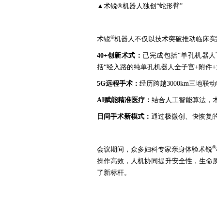
▲术锐®机器人独创“蛇形臂”
®
术锐
机器人不仅以技术突破推动临床实
40+创新术式：
已完成包括“单孔机器人
括“经入路的纯单孔机器人全子宫+附件+
5G远程手术：
经历跨越3000km三地
AI赋能精准医疗：
结合人工智能算法，
日间手术新模式：
通过极微创、快恢复
®
会议期间，众多妇科专家亲身体验术锐
操作高效，人机协同提升安全性，生命
了新标杆。