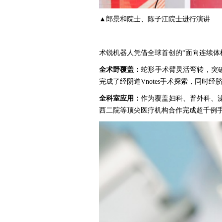
▲郎景和院士、陈子江院士进行演讲
术锐机器人凭借全球首创的“面向连续体
全术野覆盖：
蛇形手术臂灵活弯转，突
完成了经阴道Vnotes手术探索，同时
全科室应用：
作为覆盖妇科、普外科、
西二院等顶尖医疗机构合作完成超千例手