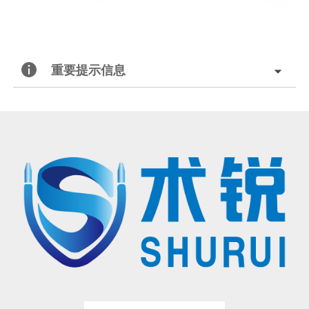
重要提示信息
北京术锐机器人股份有限公司的腹腔内窥镜单孔手术系统
已
获得国家药品监督管理局（
NMPA）的上市批准
®
（注册证号：国械注准20233010833），
用于泌尿外科及妇科
腹腔镜手术操作
。医生若希望学习术锐
机器人
®
的手术操作，请联系北京术锐
机器人股份
有限公司，参加术锐的官方培训计划。患者若想参加术锐
机器人的
注册临床试验，请联系术锐官方合作医院，咨询医生，以确定是否适合术锐®机器人的手术。医生和患者应仔
细了解有关术锐®机器人执行手术及其可能风险的所有信息。
有限公司所拥有的注册商标，未经许可，不得使用。
®
术锐
、SHURUI®等是北京术锐
机器人股份