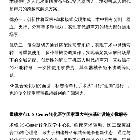
术锐®机器人此次重磅发布的SE复合凝切刀，堪称机器人时代
超声刀的跨越式解决方案。
优势一：创新性将双极+单极模式实现集成，术中拥有切割、凝
血、夹持、分离等多种能力，实现替代超声刀的绝大部分运用
场景。
优势二：复合凝切刀通过搭配蛇形臂系统，实现了术中灵活弯
转、可重复使用、多种器械协调操作，实现满足复杂解剖场景
下的全域适配。创新性的解决了机器人时代超声刀一直被诟病
的不能转弯，一次性使用收费贵、其余器械长短不协调等问
题。
SE复合凝切刀的面世，标志着单孔手术从“可行”迈向“必行”，
也迫使全球重新审视超微创的广阔潜力。
重磅发布3: S-Center转化医学国家重大科技基础设施支撑服务
术锐®S-Center转化医学中心以“临床需求驱动、医工深度融
合”为核心理念，致力于构建外科领域全链条创新生态。通过与