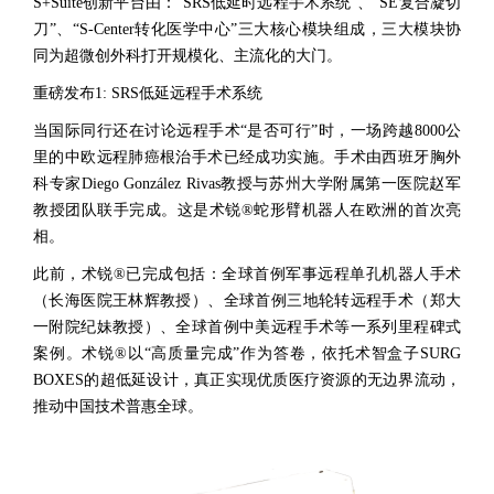
S+Suite创新平台由：“SRS低延时远程手术系统”、“SE复合凝切
刀”、“S-Center转化医学中心”三大核心模块组成，三大模块协
同为超微创外科打开规模化、主流化的大门。
重磅发布1: SRS低延远程手术系统
当国际同行还在讨论远程手术“是否可行”时，一场跨越8000公
里的中欧远程肺癌根治手术已经成功实施。手术由西班牙胸外
科专家Diego González Rivas教授与苏州大学附属第一医院赵军
教授团队联手完成。这是术锐®蛇形臂机器人在欧洲的首次亮
相。
此前，术锐®已完成包括：全球首例军事远程单孔机器人手术
（长海医院王林辉教授）、全球首例三地轮转远程手术（郑大
一附院纪妹教授）、全球首例中美远程手术等一系列里程碑式
案例。术锐®以“高质量完成”作为答卷，依托术智盒子SURG
BOXES的超低延设计，真正实现优质医疗资源的无边界流动，
推动中国技术普惠全球。