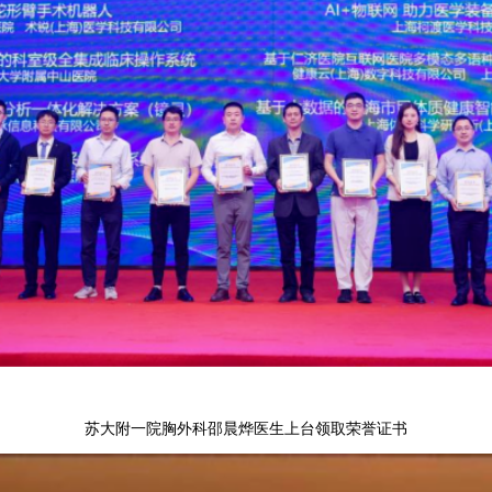
苏大附一院胸外科邵晨烨医生上台领取荣誉证书