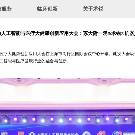
与服务
临床创新
关于术锐
介
首创技术
新闻速递
术锐®机器人
临床应用
企业文化
服务
创新术式
招贤纳士
角人工智能与医疗大健康创新应用大会：苏大附一院&术锐®机器
智能与医疗大健康创新应用大会在上海市闵行区国际会议中心开幕。此次大会
人工智能与医疗健康行业的融合与创新。