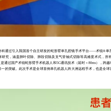
科通过引入我国首个自主研发的蛇形臂单孔腔镜手术平台——术锐®单孔手术
床研究，涵盖肺叶切除、肺段切除及支气管袖式切除等高难度术式，所
团队更是通过国产术锐蛇形臂手术机器人和5G通讯技术（延时＜80ms），跨越
第一的突破。此次手术是全球首例单孔机器人跨大洲远程手术，也是全球