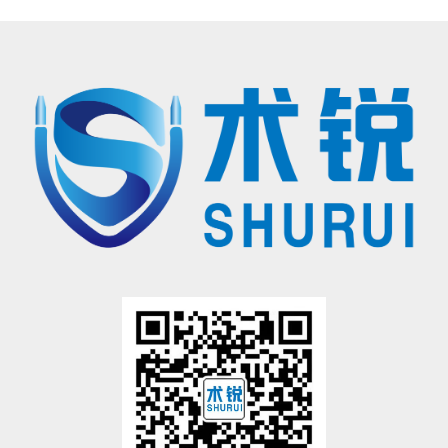
北京术锐机器人股份有限公司的腹腔内窥镜单孔手术系统
已
获得国家药品监督管理局（
NMPA）的上市批准
®
（注册证号：国械注准20233010833），
用于泌尿外科及妇科
腹腔镜手术操作
。医生若希望学习术锐
机器人
®
的手术操作，请联系北京术锐
机器人股份
有限公司，参加术锐的官方培训计划。患者若想参加术锐
机器人的
注册临床试验，请联系术锐官方合作医院，咨询医生，以确定是否适合术锐®机器人的手术。医生和患者应仔
细了解有关术锐®机器人执行手术及其可能风险的所有信息。
有限公司所拥有的注册商标，未经许可，不得使用。
®
术锐
、SHURUI®等是北京术锐
机器人股份