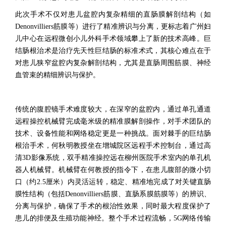
此次手术不仅对患儿盆腔内复杂精细的直肠膜解剖结构（如
Denonvilliers筋膜等）进行了精准辨识与分离，更标志着广州妇
儿中心在远程微创小儿外科手术领域攀上了新的技术高峰。巨
结肠根治术是治疗先天性巨结肠的标准术式，其核心难点在于
对患儿狭窄盆腔内复杂解剖结构，尤其是直肠周围筋膜、神经
血管束的精细辨识与保护。
传统的腹腔镜手术难度较大，在深窄的盆腔内，通过单孔通道
远程操控机械臂完成毫米级的精准膜解剖操作，对手术团队的
技术、设备性能和网络稳定更是一种挑战。面对棘手的巨结肠
根治手术，何秋明教授坐在增城院区远程手术控制台，通过高
清3D影像系统，双手精准操控远在柳州医院手术室内的单孔机
器人机械臂。机械臂在何教授的指令下，在患儿腹部的微小切
口（约2.5厘米）内灵活运转，稳定、精准地完成了对关键直肠
膜性结构（包括Denonvilliers筋膜、直肠系膜筋膜等）的辨识、
分离与保护，确保了手术的根治性效果，同时最大程度保护了
患儿的排便及生殖功能神经。整个手术过程流畅，5G网络传输