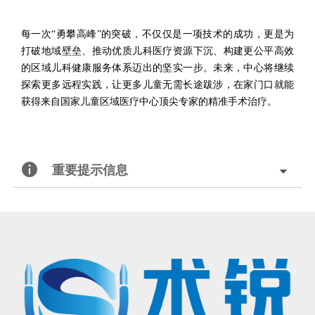
每一次“勇攀高峰”的突破，不仅仅是一项技术的成功，更是为
打破地域壁垒、推动优质儿科医疗资源下沉、构建更公平高效
的区域儿科健康服务体系迈出的坚实一步。未来，中心将继续
探索更多远程实践，让更多儿童无需长途跋涉，在家门口就能
获得来自国家儿童区域医疗中心顶尖专家的精准手术治疗。
重要提示信息
北京术锐机器人股份有限公司的腹腔内窥镜单孔手术系统
已
获得国家药品监督管理局（
NMPA）的上市批准
®
（注册证号：国械注准20233010833），
用于泌尿外科及妇科
腹腔镜手术操作
。医生若希望学习术锐
机器人
®
的手术操作，请联系北京术锐
机器人股份
有限公司，参加术锐的官方培训计划。患者若想参加术锐
机器人的
注册临床试验，请联系术锐官方合作医院，咨询医生，以确定是否适合术锐®机器人的手术。医生和患者应仔