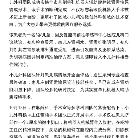
儿外科团队成功实施全市首例单孔机器人辅助腹腔镜肾盂输尿
管成形术。该手术的顺利完成，不仅标志着医院机器人手术技
术迈上新台阶，更填补了区域小儿精准微创外科领域的技术空
白，为广大患儿带来更优质的医疗服务选择。
该患者为一名5岁儿童，因反复腹痛前往孝感市中心医院儿科门
诊就诊。初步检查显示，患儿左肾积水、肾盂扩张明显，初步
判断其左肾尿液排出通道受阻，进而引发腹痛及泌尿系感染。
为明确病因并制定精准治疗方案，患儿随即转入小儿外科接受
住院治疗。
小儿外科团队针对患儿病情展开全面评估，通过系列专业检查
最终确诊：患儿左侧肾盂输尿管连接部狭窄，且已造成左肾功
能明显下降。团队经多轮研讨决定，为其实施单孔机器人辅助
腹腔镜手术。
10月13日，在麻醉科、手术室等多学科团队的紧密配合下，小
儿外科杨坤主任带领手术团队正式开展手术。手术仅在患儿脐
部作一个2厘米的微小切口，将机器人机械臂伸入腹腔。在杨坤
主任的精准操控下，灵活的机械臂在腹腔内完成分离、切除狭
窄部位、精准吻合等一系列复杂操作。整个手术过程几乎零出