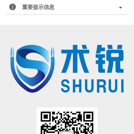
重要提示信息
北京术锐机器人股份有限公司的腹腔内窥镜单孔手术系统
已
获得国家药品监督管理局（
NMPA）的上市批准
®
（注册证号：国械注准20233010833），
用于泌尿外科及妇科
腹腔镜手术操作
。医生若希望学习术锐
机器人
®
的手术操作，请联系北京术锐
机器人股份
有限公司，参加术锐的官方培训计划。患者若想参加术锐
机器人的
注册临床试验，请联系术锐官方合作医院，咨询医生，以确定是否适合术锐®机器人的手术。医生和患者应仔
细了解有关术锐®机器人执行手术及其可能风险的所有信息。
有限公司所拥有的注册商标，未经许可，不得使用。
®
术锐
、SHURUI®等是北京术锐
机器人股份