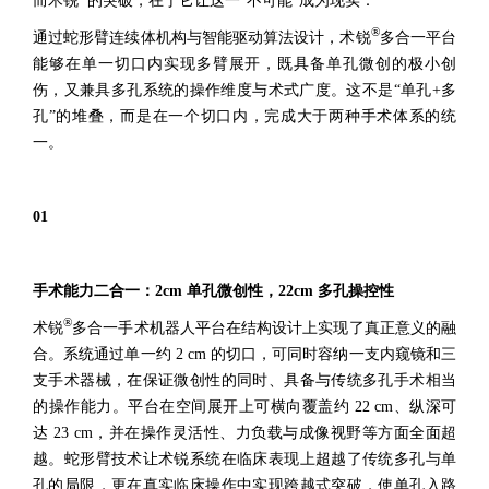
而术锐
的突破，在于它让这一“不可能”成为现实：
®
通过蛇形臂连续体机构与智能驱动算法设计，术锐
多合一平台
能够在单一切口内实现多臂展开，既具备单孔微创的极小创
伤，又兼具多孔系统的操作维度与术式广度。这不是“单孔+多
孔”的堆叠，而是在一个切口内，完成大于两种手术体系的统
一。
01
手术能力二合一：2cm 单孔微创性，22cm 多孔操控性
®
术锐
多合一手术机器人平台在结构设计上实现了真正意义的融
合。系统通过单一约 2 cm 的切口，可同时容纳一支内窥镜和三
支手术器械，在保证微创性的同时、具备与传统多孔手术相当
的操作能力。平台在空间展开上可横向覆盖约 22 cm、纵深可
达 23 cm，并在操作灵活性、力负载与成像视野等方面全面超
越。蛇形臂技术让术锐系统在临床表现上超越了传统多孔与单
孔的局限，更在真实临床操作中实现跨越式突破，使单孔入路