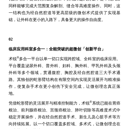
同样能够完成大范围复杂解剖、缝合等高难度操作。同时，这
一结构也为经自然腔道等更高层级的微创术式提供了实现基
础，让外科在更小的入路下，具备更大的操作自由度。
02
临床应用科室多合一：全能突破的超微创「创新平台」
®
术锐
多合一平台以单一切口实现跨腔域、全科室的临床应用。
平台覆盖泌尿外科、普外科、妇科、胸外科、甲乳外科及头颈
外科等多个领域，贯通腹腔、胸腔及经自然腔道三大手术通
路。其独创的蛇形臂结构在有限空间内实现灵活展开与精准操
作，使复杂手术在更小创伤下安全完成，让微创理念真正落
地。
®
凭借蛇形臂的灵活展开与精准控制能力，术锐
系统已能在胃癌
根治、前列腺癌根治、宫颈癌根治、肺叶切除等高难度术式中
稳定开展操作，并在经自然腔道手术、新生儿及心脏手术等方
向持续拓展。以一个切口覆盖多腔域、多术式，让微创理念在