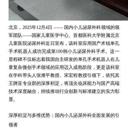
北京，
2025
年
12
月
4
日
——
国内小儿泌尿外科领域的领
军团队
——
国家儿童医学中心、首都医科大学附属北京
儿童医院泌尿外科近日宣布，该科室应用国产术锐单孔
手术机器人成功完成第
100
例小儿泌尿外科手术。这一
里程碑不仅标志着我国自主研发的单孔手术机器人在儿
童复杂微创手术领域的应用迈入成熟阶段，更是该科室
在学科带头人
张潍平教授、
宋宏程教授引领下，依托其
王牌亚专业群的深厚积淀，将顶尖临床能力与国产高端
技术深度融合，持续推动行业创新与标准建立的实力彰
显。
深厚积淀与多维优势：国内小儿泌尿外科全面发展的引
领者