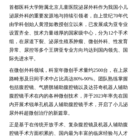
首都医科大学附属北京儿童医院泌尿外科作为我国小儿
泌尿外科的重要发源地与持续引领者，自上世纪
70
年代
由学科创始人黄澄如教授创立以来，已发展成为亚专业
设置齐全、技术力量雄厚的国家级中心
，
分为
12
个手术
组，在尿道下裂、泌尿生殖系肿瘤、微创外科、性发育
异常、尿控等多个王牌亚专业方向均达到国内领先、国
际先进水平。
在微创外科领域，科室年微创手术量约
2500
台，在上尿
路畸形及日间手术中占比高达
80%-90%
。团队熟练掌握
包括腹腔镜、气膀胱辅助腹腔镜以及达芬奇机器人辅助
腹腔镜
手术在内的各种微创技术，并于
2023
年率先在国
内开展术锐单孔机器人辅助腹腔镜手术，开启了小儿泌
尿外科超微创治疗的新篇章。
正是基于在传统开放手术、复杂腹腔镜及机器人辅助
腹
腔镜
手术方面积累的、国内最为丰富的临床经验与人才