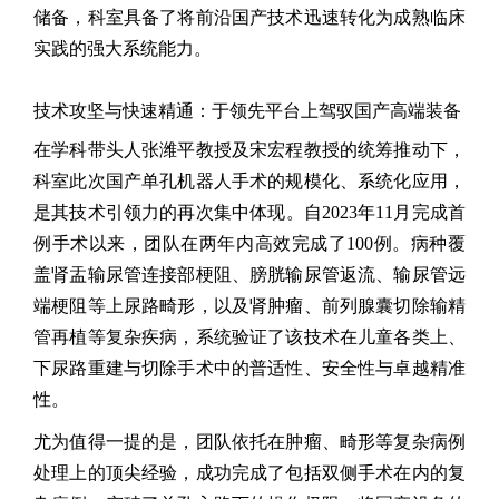
储备，科室具备了将前沿国产技术迅速转化为成熟临床
实践的强大系统能力。
技术攻坚与快速精通：于领先平台上驾驭国产高端装备
在学科带头人
张潍平教授及
宋宏程教授的统筹推动下，
科室此次国产单孔机器人手术的规模化、系统化应用，
是其技术引领力的再次集中体现。自
2023
年
11
月完成首
例手术以来，团队在两年内高效完成了
100
例。病种覆
盖肾盂输尿管连接部梗阻、膀胱输尿管返流、输尿管远
端梗阻等上尿路畸形，以及肾肿瘤、前列腺囊切除输精
管再植等复杂疾病，系统验证了该技术在儿童各类上、
下尿路重建与切除手术中的普适性、安全性与卓越精准
性。
尤为值得一提的是，团队依托在肿瘤、畸形等复杂病例
处理上的顶尖经验，成功完成了包括双侧手术在内的复