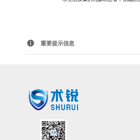
重要提示信息
北京术锐机器人股份有限公司的腹腔内窥镜单孔手术系统
已
获得国家药品监督管理局（
NMPA）的上市
验，请联系术锐官方合作医院，咨询医生，以确定是否适合术锐®机器人的手术。医生和患者应仔细了
有限公司所拥有的注册商标，未经许可，不得
®
术锐
、SHURUI®等是北京术锐
机器人股份