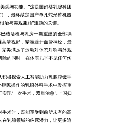
美观与功能。”这是国妇婴乳腺科团
T），最终敲定国产单孔蛇形臂机器
根治与美观兼顾”难题的关键。
淋巴结活检与乳房一期重建的全部操
三维高清视野，精准避开血管神经，最
痕，完美满足了运动对体态对称与外观
切除的同时，在体表几乎不见任何伤
团队积极探索人工智能助力乳腺腔镜手
小腔隙操作的乳腺外科手术中发挥重
实现‘一次手术，双重治愈’。”国妇
对手术时，既能享受到前所未有的高
人在乳腺领域的临床潜力，让更多追