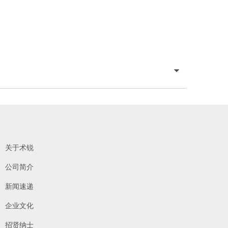
®
，请联系北京术锐
机器人股份
有限公司，参加术锐的官方培训计划。患者若想参加术锐
机器人的注册临床试
关于术锐
公司简介
新闻速递
企业文化
招贤纳士