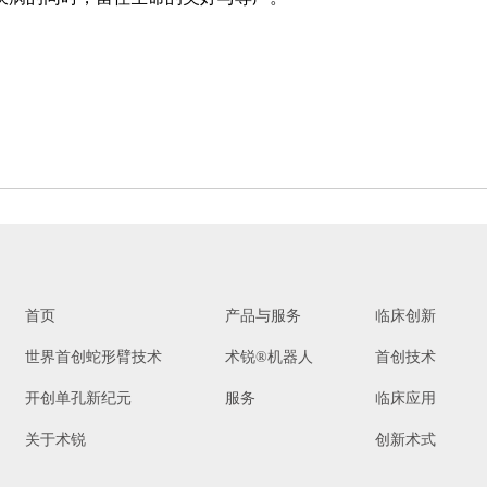
®
批准（注册证号：国械注准20233010833），
用于泌尿外科及妇科
腹腔镜手术操作
。医生若希望学习术锐
机器人的手术操作
解有关术锐®机器人执行手术及其可能风险的所有信息。
首页
产品与服务
临床创新
使用。
世界首创蛇形臂技术
术锐®机器人
首创技术
开创单孔新纪元
服务
临床应用
关于术锐
创新术式