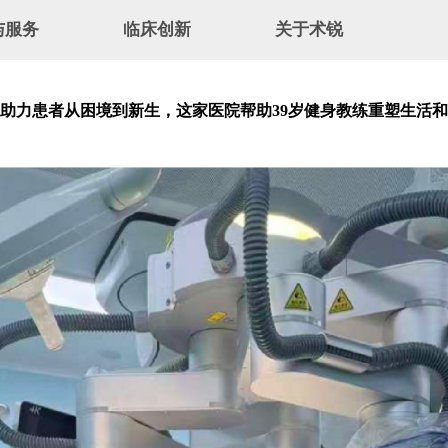
与服务
临床创新
关于术锐
介
首创技术
新闻速递
术锐®机器人
临床应用
企业文化
服务
创新术式
招贤纳士
”助力患者从困境到新生，这家医院帮助39岁健身教练重塑生活