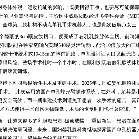
对身体外观、运动机能的影响。“既要切得干净，也要尽可能保障
士的职业需求与病情，主诊医生魏敏团队经过多学科会诊（MD
、全球第二款机构不动点单孔手术机器人，也是此次破解范女士“
个隐蔽的3cm顺皮纹切口，便完成了右乳乳腺腺体全切、前哨
团队能在狭窄空间内实现540度灵活转动，配合10倍放大的
较于传统术式10-15cm的胸前疤痕，单孔设计让切口隐蔽无
障碍风险。整场手术耗时一个半小时，在顺利实现右侧乳腺线体
开启康复训练。
镜下乳腺癌根治性手术及重建手术。2025年，国妇婴乳腺科
手术。“此次运用的国产单孔蛇形臂操作系统，在外科，尤其是
安全高效，而一期重建技术则避免了患者二次手术的痛苦，真正
手术方式使得手术创伤大幅降低，术后的恢复时间也显著缩短。”
合，让越来越多的乳腺癌患者“破茧成蝶”，重启新生。患者在面
去解决健康问题。未来，国妇婴乳腺科将继续探索国产单孔机器
疾病的同时，留住生命的美好与尊严。