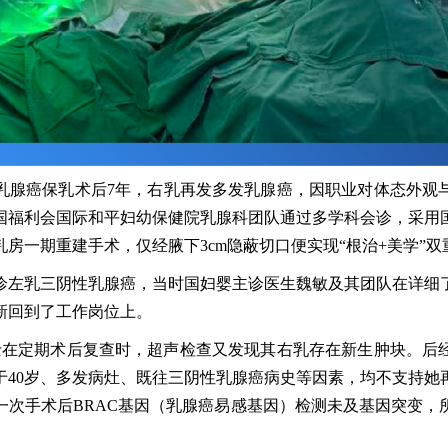
性乳腺癌保乳术后7年，右乳再发多发乳腺癌，因职业对体态外观
国福利会国际和平妇幼保健院乳腺科团队通过多学科会诊，采用
房一期重建手术，仅经腋下3cm隐蔽切口便实现“根治+美学”双
确诊左乳三阴性乳腺癌，当时国妇婴主诊医生魏敏及其团队在详
新回到了工作岗位上。
女士在定期术后复查时，超声检查又发现其右乳存在新生肿块。
于40岁、多发病灶、既往三阴性乳腺癌病史等因素，均不支持她
一次手术后BRAC基因（乳腺癌易感基因）检测未及基因突变，