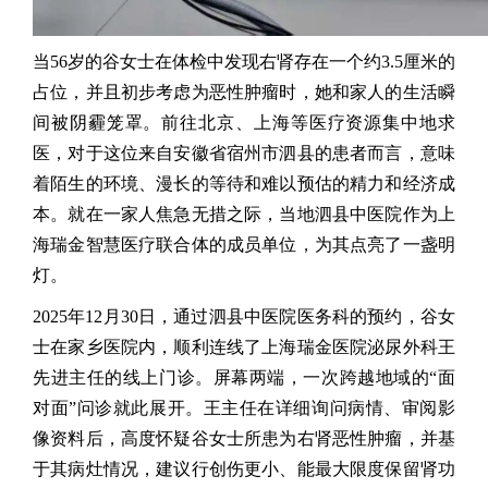
当56岁的谷女士在体检中发现右肾存在一个约3.5厘米的
占位，并且初步考虑为恶性肿瘤时，她和家人的生活瞬
间被阴霾笼罩。前往北京、上海等医疗资源集中地求
医，对于这位来自安徽省宿州市泗县的患者而言，意味
着陌生的环境、漫长的等待和难以预估的精力和经济成
本。就在一家人焦急无措之际，当地泗县中医院作为上
海瑞金智慧医疗联合体的成员单位，为其点亮了一盏明
灯。
2025年12月30日，通过泗县中医院医务科的预约，谷女
士在家乡医院内，顺利连线了上海瑞金医院泌尿外科王
先进主任的线上门诊。屏幕两端，一次跨越地域的“面
对面”问诊就此展开。王主任在详细询问病情、审阅影
像资料后，高度怀疑谷女士所患为右肾恶性肿瘤，并基
于其病灶情况，建议行创伤更小、能最大限度保留肾功