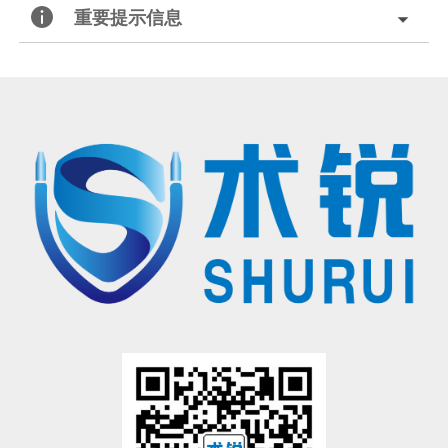
重要提示信息
北京术锐机器人股份有限公司的腹腔内窥镜单孔手术系统
已
获得国家药品监督管理局（
NMPA）的上市批准
®
（注册证号：国械注准20233010833），
用于泌尿外科及妇科
腹腔镜手术操作
。医生若希望学习术锐
机器人
®
的手术操作，请联系北京术锐
机器人股份
有限公司，参加术锐的官方培训计划。患者若想参加术锐
机器人的
注册临床试验，请联系术锐官方合作医院，咨询医生，以确定是否适合术锐®机器人的手术。医生和患者应仔
细了解有关术锐®机器人执行手术及其可能风险的所有信息。
有限公司所拥有的注册商标，未经许可，不得使用。
®
术锐
、SHURUI®等是北京术锐
机器人股份