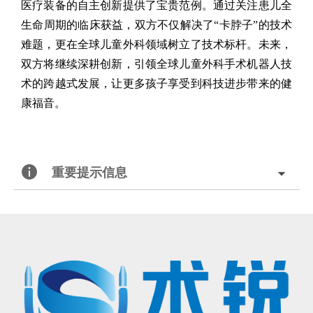
医疗装备的自主创新提供了宝贵范例。通过关注患儿全
生命周期的临床获益，双方不仅解决了“卡脖子”的技术
难题，更在全球儿童外科领域树立了技术标杆。未来，
双方将继续深耕创新，引领全球儿童外科手术机器人技
术的跨越式发展，让更多孩子享受到科技进步带来的健
康福音。
重要提示信息
北京术锐机器人股份有限公司的腹腔内窥镜单孔手术系统
已
获得国家药品监督管理局（
NMPA）的上市批准
®
（注册证号：国械注准20233010833），
用于泌尿外科及妇科
腹腔镜手术操作
。医生若希望学习术锐
机器人
®
的手术操作，请联系北京术锐
机器人股份
有限公司，参加术锐的官方培训计划。患者若想参加术锐
机器人的
注册临床试验，请联系术锐官方合作医院，咨询医生，以确定是否适合术锐®机器人的手术。医生和患者应仔