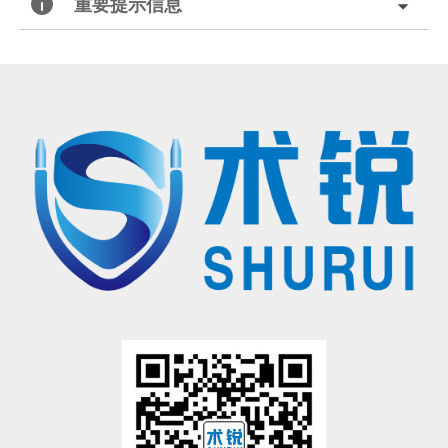
重要提示信息
北京术锐机器人股份有限公司的腹腔内窥镜单孔手术系统
已
获得国家药品监督管理局（
NMPA）的上市批准
®
（注册证号：国械注准20233010833），
用于泌尿外科及妇科
腹腔镜手术操作
。医生若希望学习术锐
机器人
®
的手术操作，请联系北京术锐
机器人股份
有限公司，参加术锐的官方培训计划。患者若想参加术锐
机器人的
注册临床试验，请联系术锐官方合作医院，咨询医生，以确定是否适合术锐®机器人的手术。医生和患者应仔
细了解有关术锐®机器人执行手术及其可能风险的所有信息。
有限公司所拥有的注册商标，未经许可，不得使用。
®
术锐
、SHURUI®等是北京术锐
机器人股份