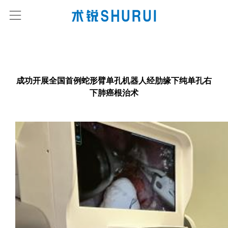
成功开展全国首例蛇形臂单孔机器人经肋缘下纯单孔右
下肺癌根治术