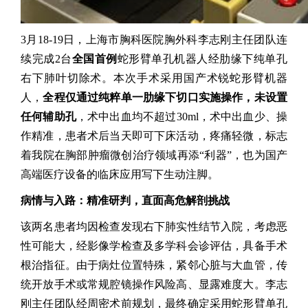
3月18-19日，上海市胸科医院胸外科李志刚主任团队连
续完成2台
全国首例
蛇形臂单孔机器人经肋缘下纯单孔
右下肺叶切除术。本次手术采用国产术锐蛇形臂机器
人，
全程仅通过纯粹单一肋缘下切口实施操作，未设置
任何辅助孔
，术中出血均不超过30ml，术中出血少、操
作精准，患者术后当天即可下床活动，疼痛轻微，标志
着我院在胸部肿瘤微创治疗领域再添“利器”，也为国产
高端医疗设备的临床应用写下生动注脚。
病情与入路：精准研判，直面高危解剖挑战
该两名患者均因检查发现右下肺实性结节入院，考虑恶
性可能大，经影像学检查及多学科会诊评估，具备手术
根治指征。由于病灶位置特殊，紧邻心脏与大血管，传
统开放手术或常规腔镜操作风险高、显露难度大。李志
刚主任团队经周密术前规划，最终确定采用蛇形臂单孔