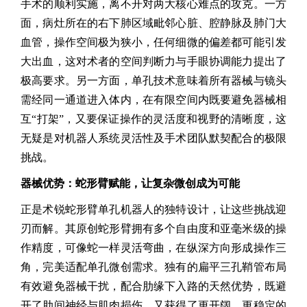
手术的顺利实施，离不开对两大核心难点的攻克。一方
面，病灶所在的右下肺区域毗邻心脏、腔静脉及肺门大
血管，操作空间极为狭小，任何细微的偏差都可能引发
大出血，这对术者的空间判断力与手眼协调能力提出了
极高要求。另一方面，单孔技术意味着所有器械与镜头
需经同一通道进入体内，在有限空间内既要避免器械相
互“打架”，又要保证操作的灵活度和视野的清晰度，这
无疑是对机器人系统灵活性及手术团队默契配合的极限
挑战。
器械优势：蛇形臂赋能，让复杂微创成为可能
正是术锐蛇形臂单孔机器人的独特设计，让这些挑战迎
刃而解。其原创蛇形臂拥有多个自由度和亚毫米级的操
作精度，可像蛇一样灵活弯曲，在纵深方向形成操作三
角，完美适配单孔微创需求。独有的扁平三孔鞘管布局
有效避免器械干扰，配合肋缘下入路的天然优势，既避
开了肋间神经与肌肉损伤，又获得了更开阔、更稳定的