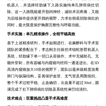
机器人，并选择经肋缘下入路实施纯单孔肺癌病灶切
除。这一入路既能避开肋间神经，减轻术后疼痛，又能
为后续操作提供更开阔的视野，力求在彻底切除病灶的
同时，最大限度保护胸廓完整性与呼吸功能。
手术实施：单孔精准操作，全程平稳高效
基于上述精准研判，手术如期进行。在麻醉科与手术室
团队的紧密配合下，李志刚主任操控术锐蛇形臂机器人
系统，经肋缘下单一切口从容操作。术中无辅助孔、无
额外穿刺，所有器械与内窥镜均经同一通道进出。在3D
高清内窥镜放大10倍的视野下，团队以毫米级精度游离
肺门与纵隔结构，妥善保护血管、支气管及周围组织。
整个手术过程平稳、止血确切，出血量不超过30ml，圆
满完成了右下肺癌病灶切除及系统性淋巴结清扫。
技术难点：双重挑战凸显手术高难度