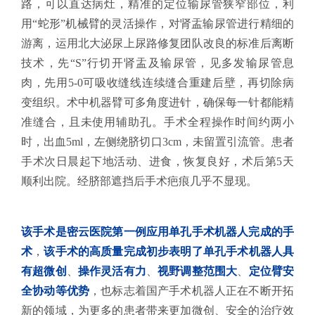
路，可以直达病灶，精准的定位输尿管狭窄部位，利
用“蛇形”机械臂的灵活操作，对肾盂输尿管进行精细的
游离，运用北大泌尿上尿路修复团队改良的标准后离断
技术，先“S”行切开肾盂及输尿管，见多发输尿管息
肉，先用5-0可吸收缝线连续缝合重建后壁，再切除病
变组织。术中机器臂可多角度进针，确保每一针都能精
准缝合，且未使用辅助孔。手术全程操作时间约两小
时，出血5ml，左侧绕脐切口3cm，未留置引流管。患者
手术次日晨起下地活动、进食，恢复良好，术后第5天
顺利出院。经脐部遮挡后手术疤痕几乎不显现。
该手术是密云医院第一例应用单孔手术机器人完成的手
术
，
该手术的高质量完成初步表明了单孔手术机器人具
有超微创
、
操作灵活有力
、
视野调整范围大
、
定位臂安
全协动等优势
，也标志着国产手术机器人正在不断开拓
新的领域，为更多的患者带来更加微创、安全的治疗效