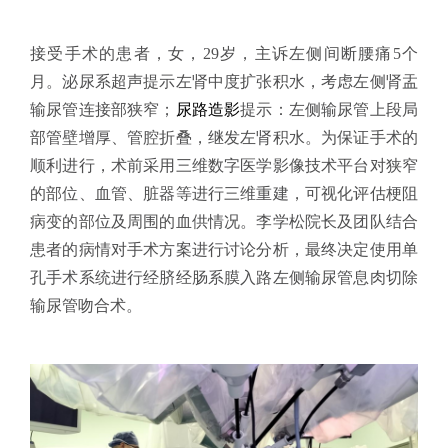
接受手术的患者，女，29岁，主诉左侧间断腰痛5个
月。泌尿系超声提示左肾中度扩张积水，考虑左侧肾盂
输尿管连接部狭窄；
尿路造影
提示：左侧输尿管上段局
部管壁增厚、管腔折叠，继发左肾积水。为保证手术的
顺利进行，术前采用三维数字医学影像技术平台对狭窄
的部位、血管、脏器等进行三维重建，可视化评估梗阻
病变的部位及周围的血供情况。李学松院长及团队结合
患者的病情对手术方案进行讨论分析，最终决定使用单
孔手术系统进行经脐经肠系膜入路左侧输尿管息肉切除
输尿管吻合术。