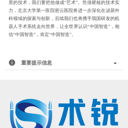
里的技术，我们要把他做成“艺术”。凭借硬核的技术实
力，北京大学第一医院密云医院将进一步深化在泌尿外
科领域的探索与创新，后续我们也将携手我国研发的机
器人手术系统走向世界，让全世界认识“中国智造”，相
信“中国智造”，肯定“中国智造”。
重要提示信息
北京术锐机器人股份有限公司的腹腔内窥镜单孔手术系统
已
获得国家药品监督管理局（
NMPA）的上市批准
®
（注册证号：国械注准20233010833），
用于泌尿外科及妇科
腹腔镜手术操作
。医生若希望学习术锐
机器人
®
的手术操作，请联系北京术锐
机器人股份
有限公司，参加术锐的官方培训计划。患者若想参加术锐
机器人的
注册临床试验，请联系术锐官方合作医院，咨询医生，以确定是否适合术锐®机器人的手术。医生和患者应仔
细了解有关术锐®机器人执行手术及其可能风险的所有信息。