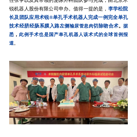
任张争以及其带领的泌尿外科团队参与完成，由北京术
锐
机器人股份有限公司申办。值得一提的是，
李学松院
长及团队应用术锐®单孔手术机器人完成一例完全单孔
技术经脐经肠系膜入路左侧
切除吻合术
输尿管息肉
。
据
悉
，
此例手术也是国产单孔机器人该术式的全球首例报
。
道